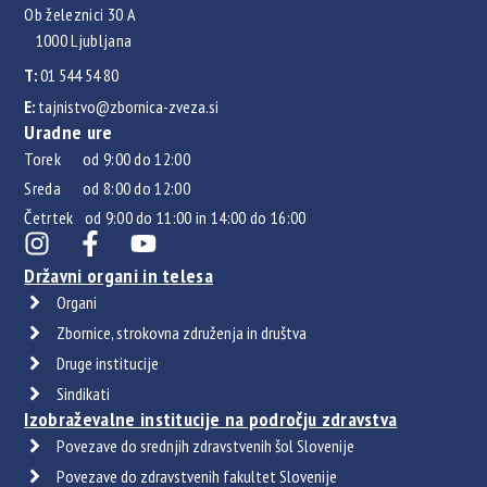
Ob železnici 30 A
1000 Ljubljana
T:
01 544 54 80
E:
tajnistvo@zbornica-zveza.si
Uradne ure
Torek od 9:00 do 12:00
Sreda od 8:00 do 12:00
Četrtek od 9:00 do 11:00 in 14:00 do 16:00
Državni organi in telesa
Organi
Zbornice, strokovna združenja in društva
Druge institucije
Sindikati
Izobraževalne institucije na področju zdravstva
Povezave do srednjih zdravstvenih šol Slovenije
Povezave do zdravstvenih fakultet Slovenije