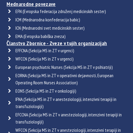
Mednarodne povezave
EFN (Evropska federacija združenj medicinskih sester)
ICM (Mednarodna konfederacija babic)
ICN (Mednarodni svet medicinskih sester)
EMA (Evropska babiška zveza)
Članstvo Zbornice - Zveze v tujih organizacijah
EFFCNA (Sekcija MS in ZT v urgenci)
WFCCN (Sekcija MS in ZT v urgenci)
European psychiatric Nurses (Sekcija MS in ZT v psihiatriji)
EORNA (Sekcija MS in ZT v operativni dejavnosti, European
Operating Room Nurses Association)
EONS (Sekcija MS in ZT v onkologiji)
IFNA (Sekcija MS in ZT v anesteziologiji, intenzivni terapiji in
transfuziologiji)
EFCCNA (Sekcija MS in ZT v anesteziologiji, intenzivni terapiji in
transfuziologiji)
WFCCN (Sekcija MS in ZT v anesteziologiji, intenzivni terapiji in