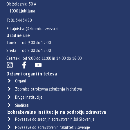
Ob železnici 30 A
1000 Ljubljana
T:
01 544 54 80
E:
tajnistvo@zbornica-zveza.si
Uradne ure
Torek od 9:00 do 12:00
Sreda od 8:00 do 12:00
Četrtek od 9:00 do 11:00 in 14:00 do 16:00
Državni organi in telesa
Organi
Zbornice, strokovna združenja in društva
Druge institucije
Sindikati
Izobraževalne institucije na področju zdravstva
Povezave do srednjih zdravstvenih šol Slovenije
Povezave do zdravstvenih fakultet Slovenije