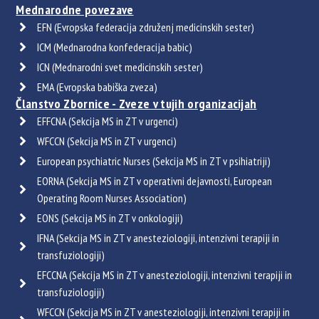
Mednarodne povezave
EFN (Evropska federacija združenj medicinskih sester)
ICM (Mednarodna konfederacija babic)
ICN (Mednarodni svet medicinskih sester)
EMA (Evropska babiška zveza)
Članstvo Zbornice - Zveze v tujih organizacijah
EFFCNA (Sekcija MS in ZT v urgenci)
WFCCN (Sekcija MS in ZT v urgenci)
European psychiatric Nurses (Sekcija MS in ZT v psihiatriji)
EORNA (Sekcija MS in ZT v operativni dejavnosti, European
Operating Room Nurses Association)
EONS (Sekcija MS in ZT v onkologiji)
IFNA (Sekcija MS in ZT v anesteziologiji, intenzivni terapiji in
transfuziologiji)
EFCCNA (Sekcija MS in ZT v anesteziologiji, intenzivni terapiji in
transfuziologiji)
WFCCN (Sekcija MS in ZT v anesteziologiji, intenzivni terapiji in