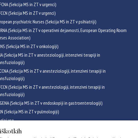
FCNA (Sekcija MS in ZT v urgenci)
CCN (Sekcija MS in ZT v urgenci)
ropean psychiatric Nurses (Sekcija MS in ZT v psihiatriji)
RNA (Sekcija MS in ZT v operativni dejavnosti, European Operating Room
rses Association)
NS (Sekcija MS in ZT v onkologiji)
NA (Sekcija MS in ZT v anesteziologiji, intenzivni terapiji in
ansfuziologiji)
CCNA (Sekcija MS in ZT v anesteziologiji, intenzivni terapiji in
ansfuziologiji)
CCN (Sekcija MS in ZT v anesteziologiji, intenzivni terapiji in
ansfuziologiji)
GENA (Sekcija MS in ZT v endoskopiji in gastroenterologiji)
RN (Sekcija MS in ZT v pulmologiji)
glej vse
ikati
piškotkih