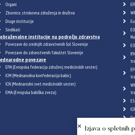
Organi
EF
Zbornice, strokovna združenja in društva
WF
Druge institucije
Eu
Sindikati
EO
zobraževalne institucije na področju zdravstva
Nu
Povezave do srednjih zdravstvenih šol Slovenije
EO
Povezave do zdravstvenih fakultet Slovenije
IF
ednarodne povezave
tr
EFN (Evropska federacija združenj medicinskih sester)
EF
ICM (Mednarodna konfederacija babic)
tr
ICN (Mednarodni svet medicinskih sester)
WF
EMA (Evropska babiška zveza)
tr
ES
IC
Po
Certif
Izjava o spletnih 