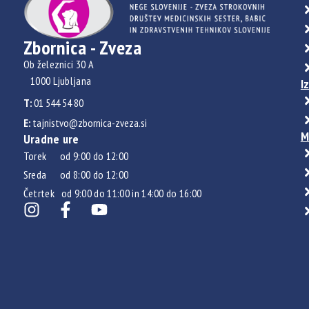
Zbornica - Zveza
Ob železnici 30 A
1000 Ljubljana
I
T:
01 544 54 80
E:
tajnistvo@zbornica-zveza.si
M
Uradne ure
Torek od 9:00 do 12:00
Sreda od 8:00 do 12:00
Četrtek od 9:00 do 11:00 in 14:00 do 16:00