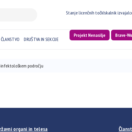
Stanje licenčnih točk
Iskalnik izvajal
Projekt Nenasilje
Brave-W
ČLANSTVO
DRUŠTVA IN SEKCIJE
no-infektološkem področju
ržavni organi in telesa
Članst