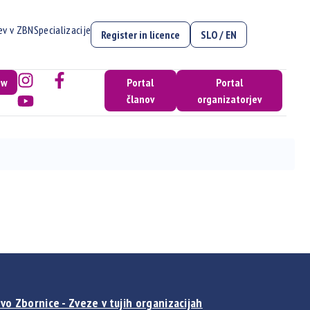
cev v ZBN
Specializacije
Register in licence
SLO / EN
ow
Portal
Portal
članov
organizatorjev
vo Zbornice - Zveze v tujih organizacijah