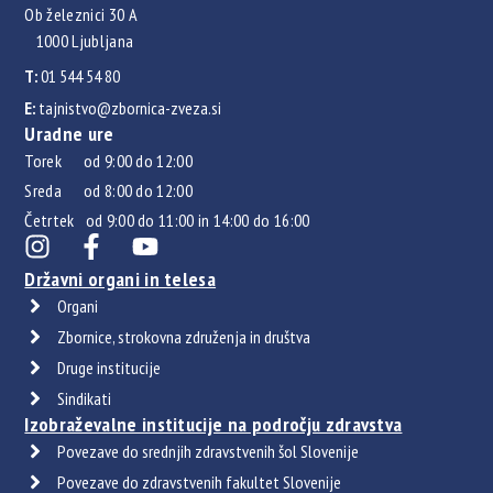
Ob železnici 30 A
1000 Ljubljana
T:
01 544 54 80
E:
tajnistvo@zbornica-zveza.si
Uradne ure
Torek od 9:00 do 12:00
Sreda od 8:00 do 12:00
Četrtek od 9:00 do 11:00 in 14:00 do 16:00
Državni organi in telesa
Organi
Zbornice, strokovna združenja in društva
Druge institucije
Sindikati
Izobraževalne institucije na področju zdravstva
Povezave do srednjih zdravstvenih šol Slovenije
Povezave do zdravstvenih fakultet Slovenije