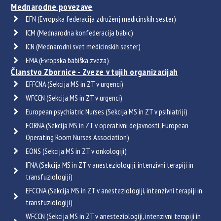
Mednarodne povezave
EFN (Evropska federacija združenj medicinskih sester)
ICM (Mednarodna konfederacija babic)
ICN (Mednarodni svet medicinskih sester)
EMA (Evropska babiška zveza)
Članstvo Zbornice - Zveze v tujih organizacijah
EFFCNA (Sekcija MS in ZT v urgenci)
WFCCN (Sekcija MS in ZT v urgenci)
European psychiatric Nurses (Sekcija MS in ZT v psihiatriji)
EORNA (Sekcija MS in ZT v operativni dejavnosti, European
Operating Room Nurses Association)
EONS (Sekcija MS in ZT v onkologiji)
IFNA (Sekcija MS in ZT v anesteziologiji, intenzivni terapiji in
transfuziologiji)
EFCCNA (Sekcija MS in ZT v anesteziologiji, intenzivni terapiji in
transfuziologiji)
WFCCN (Sekcija MS in ZT v anesteziologiji, intenzivni terapiji in