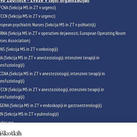
FCNA (Sekcija MS in ZT v urgenci)
CCN (Sekcija MS in ZT v urgenci)
ropean psychiatric Nurses (Sekcija MS in ZT v psihiatriji)
RNA (Sekcija MS in ZT v operativni dejavnosti, European Operating Room
rses Association)
NS (Sekcija MS in ZT v onkologiji)
NA (Sekcija MS in ZT v anesteziologiji, intenzivni terapiji in
ansfuziologiji)
CCNA (Sekcija MS in ZT v anesteziologiji, intenzivni terapiji in
ansfuziologiji)
CCN (Sekcija MS in ZT v anesteziologiji, intenzivni terapiji in
ansfuziologiji)
GENA (Sekcija MS in ZT v endoskopiji in gastroenterologiji)
RN (Sekcija MS in ZT v pulmologiji)
glej vse
ikati
piškotkih