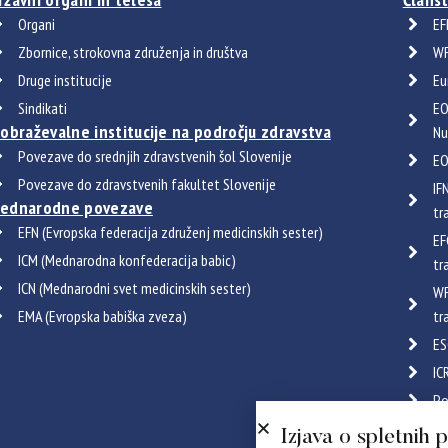
Organi
EF
Zbornice, strokovna združenja in društva
WF
Druge institucije
Eu
Sindikati
EO
zobraževalne institucije na področju zdravstva
Nu
Povezave do srednjih zdravstvenih šol Slovenije
EO
Povezave do zdravstvenih fakultet Slovenije
IF
ednarodne povezave
tr
EFN (Evropska federacija združenj medicinskih sester)
EF
ICM (Mednarodna konfederacija babic)
tr
ICN (Mednarodni svet medicinskih sester)
WF
EMA (Evropska babiška zveza)
tr
ES
IC
Po
Certif
Izjava o spletnih 