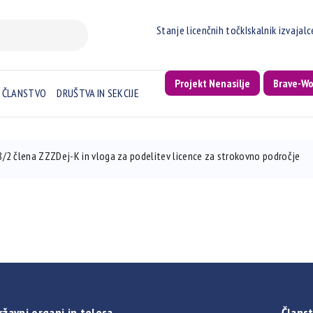
Stanje licenčnih točk
Iskalnik izvajal
Projekt Nenasilje
Brave-W
ČLANSTVO
DRUŠTVA IN SEKCIJE
38/2 člena ZZZDej-K in vloga za podelitev licence za strokovno področje
ržavni organi in telesa
Članst