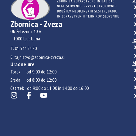
Zbornica - Zveza
Ob železnici 30 A
1000 Ljubljana
I
T:
01 544 54 80
E:
tajnistvo@zbornica-zveza.si
M
Uradne ure
Torek od 9:00 do 12:00
Sreda od 8:00 do 12:00
Četrtek od 9:00 do 11:00 in 14:00 do 16:00