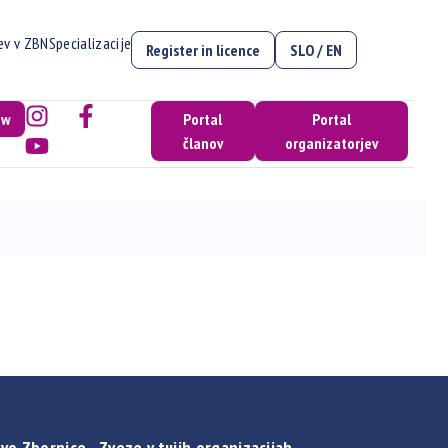
cev v ZBN
Specializacije
Register in licence
SLO / EN
ow
Portal
Portal
članov
organizatorjev
vo Zbornice - Zveze v tujih organizacijah