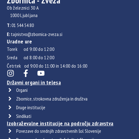
Zbornica - Zveza
Ob železnici 30 A
1000 Ljubljana
T:
01 544 54 80
E:
tajnistvo@zbornica-zveza.si
Uradne ure
Torek od 9:00 do 12:00
Sreda od 8:00 do 12:00
Četrtek od 9:00 do 11:00 in 14:00 do 16:00
Državni organi in telesa
Organi
Zbornice, strokovna združenja in društva
Druge institucije
Sindikati
Izobraževalne institucije na področju zdravstva
Povezave do srednjih zdravstvenih šol Slovenije