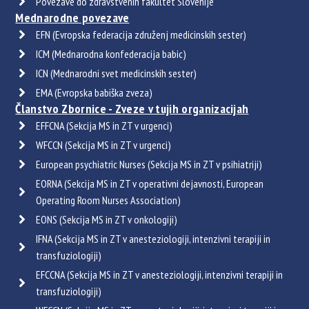
Povezave do zdravstvenih fakultet Slovenije
Mednarodne povezave
EFN (Evropska federacija združenj medicinskih sester)
ICM (Mednarodna konfederacija babic)
ICN (Mednarodni svet medicinskih sester)
EMA (Evropska babiška zveza)
Članstvo Zbornice - Zveze v tujih organizacijah
EFFCNA (Sekcija MS in ZT v urgenci)
WFCCN (Sekcija MS in ZT v urgenci)
European psychiatric Nurses (Sekcija MS in ZT v psihiatriji)
EORNA (Sekcija MS in ZT v operativni dejavnosti, European
Operating Room Nurses Association)
EONS (Sekcija MS in ZT v onkologiji)
IFNA (Sekcija MS in ZT v anesteziologiji, intenzivni terapiji in
transfuziologiji)
EFCCNA (Sekcija MS in ZT v anesteziologiji, intenzivni terapiji in
transfuziologiji)