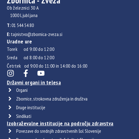
Zbornica - Zveza
Ob železnici 30 A
1000 Ljubljana
T:
01 544 54 80
E:
tajnistvo@zbornica-zveza.si
Uradne ure
Torek od 9:00 do 12:00
Sreda od 8:00 do 12:00
Četrtek od 9:00 do 11:00 in 14:00 do 16:00
Državni organi in telesa
Organi
Zbornice, strokovna združenja in društva
Druge institucije
Sindikati
Izobraževalne institucije na področju zdravstva
Povezave do srednjih zdravstvenih šol Slovenije