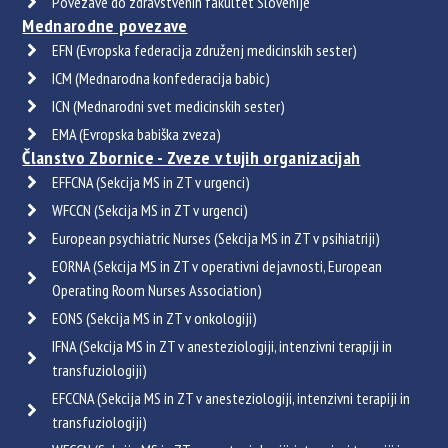
Povezave do zdravstvenih fakultet Slovenije
Mednarodne povezave
EFN (Evropska federacija združenj medicinskih sester)
ICM (Mednarodna konfederacija babic)
ICN (Mednarodni svet medicinskih sester)
EMA (Evropska babiška zveza)
Članstvo Zbornice - Zveze v tujih organizacijah
EFFCNA (Sekcija MS in ZT v urgenci)
WFCCN (Sekcija MS in ZT v urgenci)
European psychiatric Nurses (Sekcija MS in ZT v psihiatriji)
EORNA (Sekcija MS in ZT v operativni dejavnosti, European
Operating Room Nurses Association)
EONS (Sekcija MS in ZT v onkologiji)
IFNA (Sekcija MS in ZT v anesteziologiji, intenzivni terapiji in
transfuziologiji)
EFCCNA (Sekcija MS in ZT v anesteziologiji, intenzivni terapiji in
transfuziologiji)