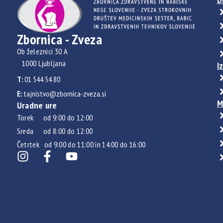
Zbornica - Zveza
Ob železnici 30 A
1000 Ljubljana
I
T:
01 544 54 80
E:
tajnistvo@zbornica-zveza.si
M
Uradne ure
Torek od 9:00 do 12:00
Sreda od 8:00 do 12:00
Četrtek od 9:00 do 11:00 in 14:00 do 16:00