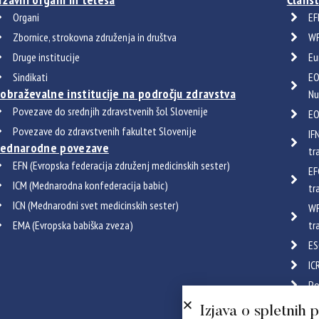
Organi
EF
Zbornice, strokovna združenja in društva
WF
Druge institucije
Eu
Sindikati
EO
zobraževalne institucije na področju zdravstva
Nu
Povezave do srednjih zdravstvenih šol Slovenije
EO
Povezave do zdravstvenih fakultet Slovenije
IF
ednarodne povezave
tr
EFN (Evropska federacija združenj medicinskih sester)
EF
ICM (Mednarodna konfederacija babic)
tr
ICN (Mednarodni svet medicinskih sester)
WF
EMA (Evropska babiška zveza)
tr
ES
IC
Po
Certif
Izjava o spletnih 