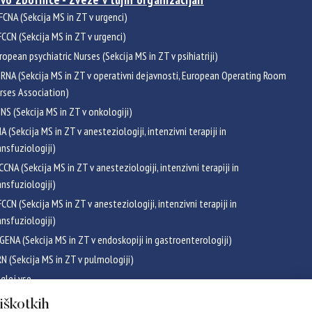
FCNA (Sekcija MS in ZT v urgenci)
CCN (Sekcija MS in ZT v urgenci)
ropean psychiatric Nurses (Sekcija MS in ZT v psihiatriji)
RNA (Sekcija MS in ZT v operativni dejavnosti, European Operating Room
rses Association)
NS (Sekcija MS in ZT v onkologiji)
NA (Sekcija MS in ZT v anesteziologiji, intenzivni terapiji in
ansfuziologiji)
CCNA (Sekcija MS in ZT v anesteziologiji, intenzivni terapiji in
ansfuziologiji)
CCN (Sekcija MS in ZT v anesteziologiji, intenzivni terapiji in
ansfuziologiji)
GENA (Sekcija MS in ZT v endoskopiji in gastroenterologiji)
RN (Sekcija MS in ZT v pulmologiji)
glej vse
ikati
piškotkih