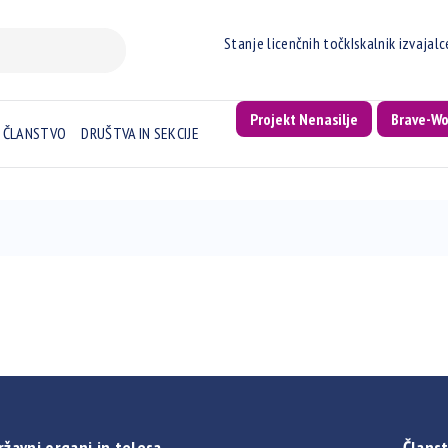
Stanje licenčnih točk
Iskalnik izvajal
Projekt Nenasilje
Brave-W
ČLANSTVO
DRUŠTVA IN SEKCIJE
ržavni organi in telesa
Članst