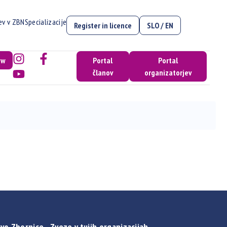
cev v ZBN
Specializacije
Register in licence
SLO / EN
ow
Portal
Portal
članov
organizatorjev
vo Zbornice - Zveze v tujih organizacijah