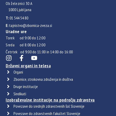
Ob železnici 30 A
1000 Ljubljana
T:
01 544 54 80
E:
tajnistvo@zbornica-zveza.si
Uradne ure
Torek od 9:00 do 12:00
Sreda od 8:00 do 12:00
Četrtek od 9:00 do 11:00 in 14:00 do 16:00
Državni organi in telesa
Organi
Zbornice, strokovna združenja in društva
Druge institucije
Sindikati
Izobraževalne institucije na področju zdravstva
Povezave do srednjih zdravstvenih šol Slovenije
Povezave do zdravstvenih fakultet Slovenije