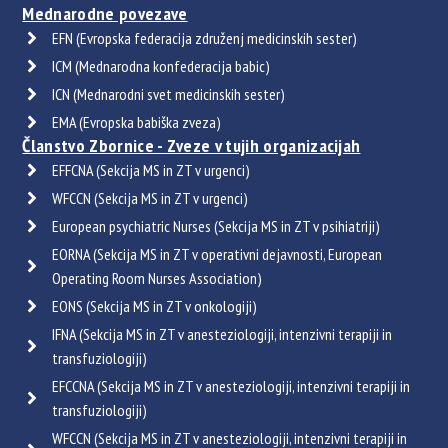
Mednarodne povezave
EFN (Evropska federacija združenj medicinskih sester)
ICM (Mednarodna konfederacija babic)
ICN (Mednarodni svet medicinskih sester)
EMA (Evropska babiška zveza)
Članstvo Zbornice - Zveze v tujih organizacijah
EFFCNA (Sekcija MS in ZT v urgenci)
WFCCN (Sekcija MS in ZT v urgenci)
European psychiatric Nurses (Sekcija MS in ZT v psihiatriji)
EORNA (Sekcija MS in ZT v operativni dejavnosti, European
Operating Room Nurses Association)
EONS (Sekcija MS in ZT v onkologiji)
IFNA (Sekcija MS in ZT v anesteziologiji, intenzivni terapiji in
transfuziologiji)
EFCCNA (Sekcija MS in ZT v anesteziologiji, intenzivni terapiji in
transfuziologiji)
WFCCN (Sekcija MS in ZT v anesteziologiji, intenzivni terapiji in