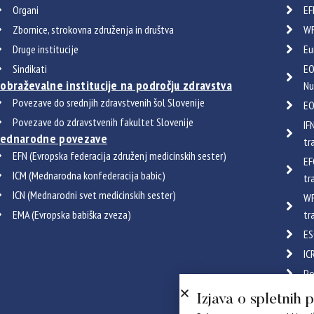
Organi
EF
Zbornice, strokovna združenja in društva
WF
Druge institucije
Eu
Sindikati
EO
zobraževalne institucije na področju zdravstva
Nu
Povezave do srednjih zdravstvenih šol Slovenije
EO
Povezave do zdravstvenih fakultet Slovenije
IF
ednarodne povezave
tr
EFN (Evropska federacija združenj medicinskih sester)
EF
ICM (Mednarodna konfederacija babic)
tr
ICN (Mednarodni svet medicinskih sester)
WF
EMA (Evropska babiška zveza)
tr
ES
IC
Po
Certif
Izjava o spletnih 