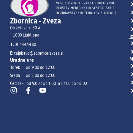
Zbornica - Zveza
Ob železnici 30 A
1000 Ljubljana
I
T:
01 544 54 80
E:
tajnistvo@zbornica-zveza.si
M
Uradne ure
Torek od 9:00 do 12:00
Sreda od 8:00 do 12:00
Četrtek od 9:00 do 11:00 in 14:00 do 16:00