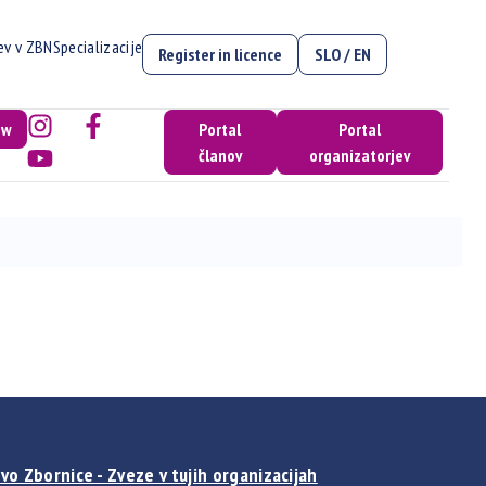
cev v ZBN
Specializacije
Register in licence
SLO / EN
ow
Portal
Portal
članov
organizatorjev
vo Zbornice - Zveze v tujih organizacijah