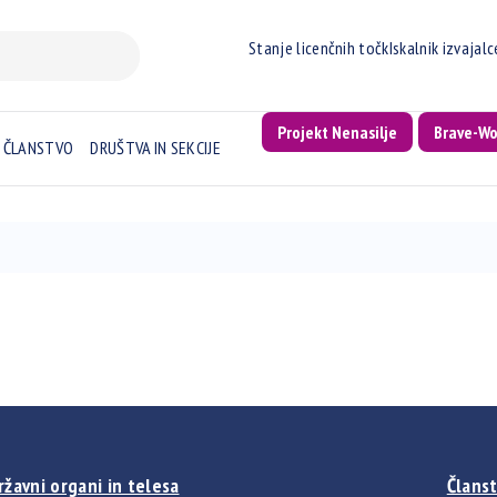
Stanje licenčnih točk
Iskalnik izvajal
Projekt Nenasilje
Brave-W
ČLANSTVO
DRUŠTVA IN SEKCIJE
ržavni organi in telesa
Članst