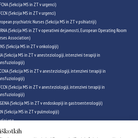
FCNA (Sekcija MS in ZT v urgenci)
CCN (Sekcija MS in ZT v urgenci)
ropean psychiatric Nurses (Sekcija MS in ZT v psihiatriji)
RNA (Sekcija MS in ZT v operativni dejavnosti, European Operating Room
rses Association)
NS (Sekcija MS in ZT v onkologiji)
NA (Sekcija MS in ZT v anesteziologiji, intenzivni terapiji in
ansfuziologiji)
CCNA (Sekcija MS in ZT v anesteziologiji, intenzivni terapiji in
ansfuziologiji)
CCN (Sekcija MS in ZT v anesteziologiji, intenzivni terapiji in
ansfuziologiji)
GENA (Sekcija MS in ZT v endoskopiji in gastroenterologiji)
RN (Sekcija MS in ZT v pulmologiji)
glej vse
ikati
piškotkih