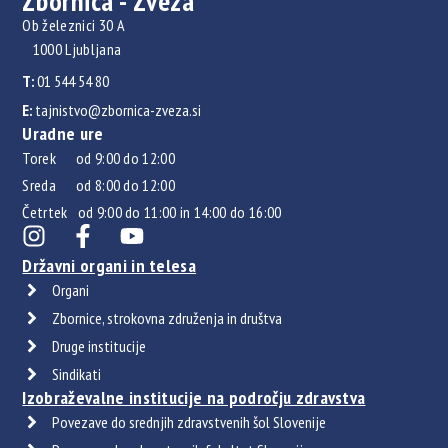
Zbornica - Zveza
Ob železnici 30 A
1000 Ljubljana
T:
01 544 54 80
E:
tajnistvo@zbornica-zveza.si
Uradne ure
Torek od 9:00 do 12:00
Sreda od 8:00 do 12:00
Četrtek od 9:00 do 11:00 in 14:00 do 16:00
Državni organi in telesa
Organi
Zbornice, strokovna združenja in društva
Druge institucije
Sindikati
Izobraževalne institucije na področju zdravstva
Povezave do srednjih zdravstvenih šol Slovenije