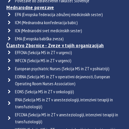
Povezave do zdravstvenih fakultet Slovenije
Mednarodne povezave
EFN (Evropska federacija združenj medicinskih sester)
ICM (Mednarodna konfederacija babic)
ICN (Mednarodni svet medicinskih sester)
EMA (Evropska babiška zveza)
Članstvo Zbornice - Zveze v tujih organizacijah
EFFCNA (Sekcija MS in ZT v urgenci)
WFCCN (Sekcija MS in ZT v urgenci)
European psychiatric Nurses (Sekcija MS in ZT v psihiatriji)
EORNA (Sekcija MS in ZT v operativni dejavnosti, European
Operating Room Nurses Association)
EONS (Sekcija MS in ZT v onkologiji)
IFNA (Sekcija MS in ZT v anesteziologiji, intenzivni terapiji in
transfuziologiji)
EFCCNA (Sekcija MS in ZT v anesteziologiji, intenzivni terapiji in
transfuziologiji)