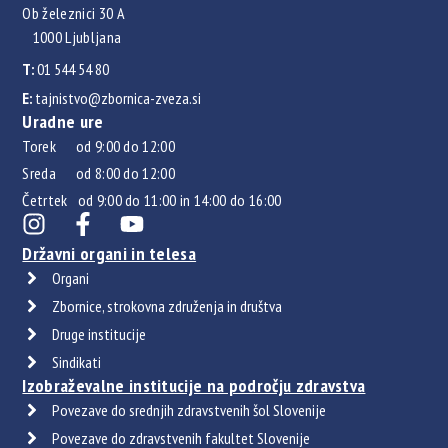
Ob železnici 30 A
1000 Ljubljana
T:
01 544 54 80
E:
tajnistvo@zbornica-zveza.si
Uradne ure
Torek od 9:00 do 12:00
Sreda od 8:00 do 12:00
Četrtek od 9:00 do 11:00 in 14:00 do 16:00
Državni organi in telesa
Organi
Zbornice, strokovna združenja in društva
Druge institucije
Sindikati
Izobraževalne institucije na področju zdravstva
Povezave do srednjih zdravstvenih šol Slovenije
Povezave do zdravstvenih fakultet Slovenije