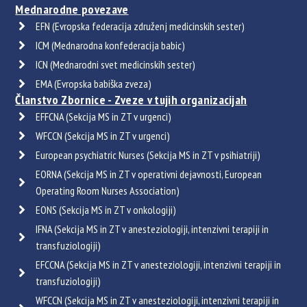
Mednarodne povezave
EFN (Evropska federacija združenj medicinskih sester)
ICM (Mednarodna konfederacija babic)
ICN (Mednarodni svet medicinskih sester)
EMA (Evropska babiška zveza)
Članstvo Zbornice - Zveze v tujih organizacijah
EFFCNA (Sekcija MS in ZT v urgenci)
WFCCN (Sekcija MS in ZT v urgenci)
European psychiatric Nurses (Sekcija MS in ZT v psihiatriji)
EORNA (Sekcija MS in ZT v operativni dejavnosti, European
Operating Room Nurses Association)
EONS (Sekcija MS in ZT v onkologiji)
IFNA (Sekcija MS in ZT v anesteziologiji, intenzivni terapiji in
transfuziologiji)
EFCCNA (Sekcija MS in ZT v anesteziologiji, intenzivni terapiji in
transfuziologiji)
WFCCN (Sekcija MS in ZT v anesteziologiji, intenzivni terapiji in