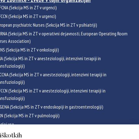
FCNA (Sekcija MS in ZT v urgenci)
CCN (Sekcija MS in ZT v urgenci)
ropean psychiatric Nurses (Sekcija MS in ZT v psihiatriji)
RNA (Sekcija MS in ZT v operativni dejavnosti, European Operating Room
rses Association)
NS (Sekcija MS in ZT v onkologiji)
NA (Sekcija MS in ZT v anesteziologiji, intenzivni terapiji in
ansfuziologiji)
CCNA (Sekcija MS in ZT v anesteziologiji, intenzivni terapiji in
ansfuziologiji)
CCN (Sekcija MS in ZT v anesteziologiji, intenzivni terapiji in
ansfuziologiji)
GENA (Sekcija MS in ZT v endoskopiji in gastroenterologiji)
RN (Sekcija MS in ZT v pulmologiji)
glej vse
ikati
piškotkih