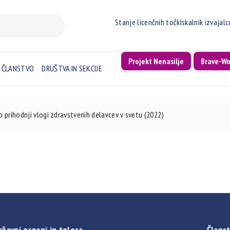
Stanje licenčnih točk
Iskalnik izvajal
Projekt Nenasilje
Brave-W
ČLANSTVO
DRUŠTVA IN SEKCIJE
prihodnji vlogi zdravstvenih delavcev v svetu (2022)
ržavni organi in telesa
Članst