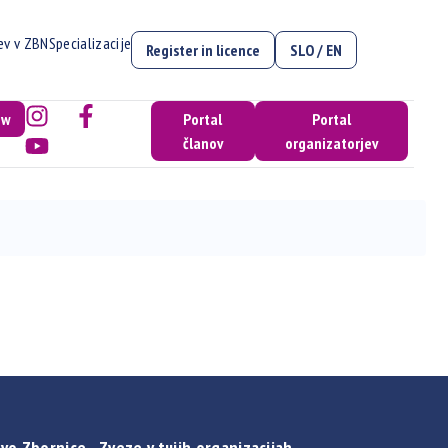
cev v ZBN
Specializacije
Register in licence
SLO / EN
ow
Portal
Portal
članov
organizatorjev
vo Zbornice - Zveze v tujih organizacijah