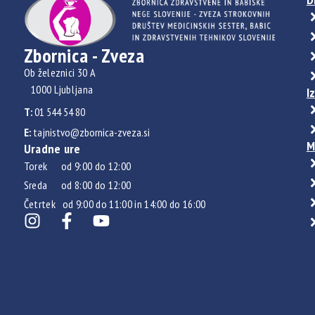
Zbornica - Zveza
Ob železnici 30 A
1000 Ljubljana
I
T:
01 544 54 80
E:
tajnistvo@zbornica-zveza.si
M
Uradne ure
Torek od 9:00 do 12:00
Sreda od 8:00 do 12:00
Četrtek od 9:00 do 11:00 in 14:00 do 16:00