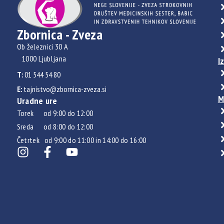
Zbornica - Zveza
Ob železnici 30 A
1000 Ljubljana
I
T:
01 544 54 80
E:
tajnistvo@zbornica-zveza.si
M
Uradne ure
Torek od 9:00 do 12:00
Sreda od 8:00 do 12:00
Četrtek od 9:00 do 11:00 in 14:00 do 16:00