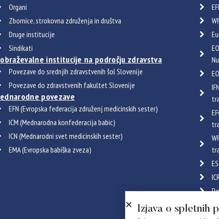
Organi
EF
Zbornice, strokovna združenja in društva
WF
Druge institucije
Eu
Sindikati
EO
zobraževalne institucije na področju zdravstva
Nu
Povezave do srednjih zdravstvenih šol Slovenije
EO
Povezave do zdravstvenih fakultet Slovenije
IF
ednarodne povezave
tr
EFN (Evropska federacija združenj medicinskih sester)
EF
ICM (Mednarodna konfederacija babic)
tr
ICN (Mednarodni svet medicinskih sester)
WF
EMA (Evropska babiška zveza)
tr
ES
IC
Po
Certif
Izjava o spletnih 