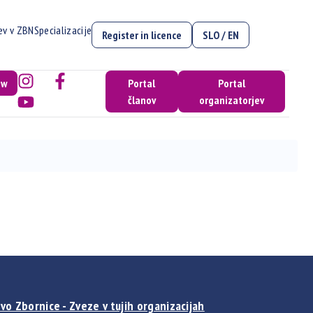
cev v ZBN
Specializacije
Register in licence
SLO / EN
ow
Portal
Portal
članov
organizatorjev
vo Zbornice - Zveze v tujih organizacijah