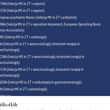
FCNA (Sekcija MS in ZT v urgenci)
CCN (Sekcija MS in ZT v urgenci)
ropean psychiatric Nurses (Sekcija MS in ZT v psihiatriji)
RNA (Sekcija MS in ZT v operativni dejavnosti, European Operating Room
rses Association)
NS (Sekcija MS in ZT v onkologiji)
NA (Sekcija MS in ZT v anesteziologiji, intenzivni terapiji in
ansfuziologiji)
CCNA (Sekcija MS in ZT v anesteziologiji, intenzivni terapiji in
ansfuziologiji)
CCN (Sekcija MS in ZT v anesteziologiji, intenzivni terapiji in
ansfuziologiji)
GENA (Sekcija MS in ZT v endoskopiji in gastroenterologiji)
RN (Sekcija MS in ZT v pulmologiji)
glej vse
ikati
piškotkih