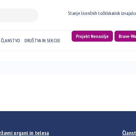
Stanje licenčnih točk
Iskalnik izvajal
Projekt Nenasilje
Brave-W
ČLANSTVO
DRUŠTVA IN SEKCIJE
ržavni organi in telesa
Članst