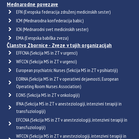
Mednarodne povezave
EFN (Evropska federacija združenj medicinskih sester)
ICM (Mednarodna konfederacija babic)
ICN (Mednarodni svet medicinskih sester)
EMA (Evropska babiška zveza)
Članstvo Zbornice - Zveze v tujih organizacijah
EFFCNA (Sekcija MS in ZT v urgenci)
WFCCN (Sekcija MS in ZT v urgenci)
European psychiatric Nurses (Sekcija MS in ZT v psihiatriji)
EORNA (Sekcija MS in ZT v operativni dejavnosti, European
Operating Room Nurses Association)
EONS (Sekcija MS in ZT v onkologiji)
IFNA (Sekcija MS in ZT v anesteziologiji, intenzivni terapiji in
transfuziologiji)
EFCCNA (Sekcija MS in ZT v anesteziologiji, intenzivni terapiji in
transfuziologiji)
WFCCN (Sekcija MS in ZT v anesteziologiji, intenzivni terapiji in