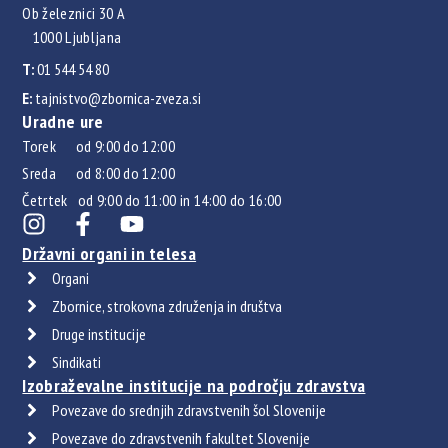
Ob železnici 30 A
1000 Ljubljana
T:
01 544 54 80
E:
tajnistvo@zbornica-zveza.si
Uradne ure
Torek od 9:00 do 12:00
Sreda od 8:00 do 12:00
Četrtek od 9:00 do 11:00 in 14:00 do 16:00
Državni organi in telesa
Organi
Zbornice, strokovna združenja in društva
Druge institucije
Sindikati
Izobraževalne institucije na področju zdravstva
Povezave do srednjih zdravstvenih šol Slovenije
Povezave do zdravstvenih fakultet Slovenije