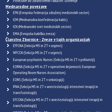
Povezave do zdravstvenih fakultet Slovenije
Mednarodne povezave
EFN (Evropska federacija združenj medicinskih sester)
ICM (Mednarodna konfederacija babic)
ICN (Mednarodni svet medicinskih sester)
EMA (Evropska babiška zveza)
Članstvo Zbornice - Zveze v tujih organizacijah
EFFCNA (Sekcija MS in ZT v urgenci)
WFCCN (Sekcija MS in ZT v urgenci)
European psychiatric Nurses (Sekcija MS in ZT v psihiatriji)
EORNA (Sekcija MS in ZT v operativni dejavnosti, European
Operating Room Nurses Association)
EONS (Sekcija MS in ZT v onkologiji)
IFNA (Sekcija MS in ZT v anesteziologiji, intenzivni terapiji in
transfuziologiji)
EFCCNA (Sekcija MS in ZT v anesteziologiji, intenzivni terapiji in
transfuziologiji)