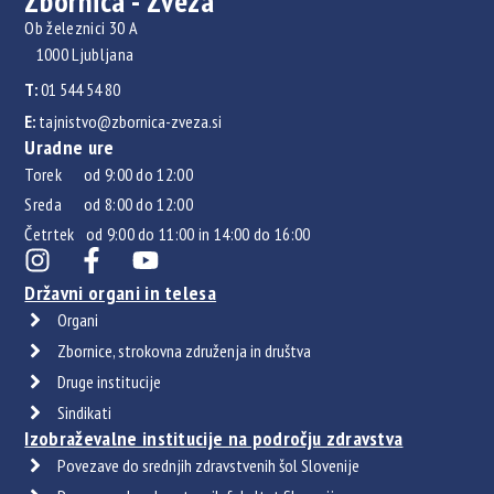
Zbornica - Zveza
Ob železnici 30 A
1000 Ljubljana
T:
01 544 54 80
E:
tajnistvo@zbornica-zveza.si
Uradne ure
Torek od 9:00 do 12:00
Sreda od 8:00 do 12:00
Četrtek od 9:00 do 11:00 in 14:00 do 16:00
Državni organi in telesa
Organi
Zbornice, strokovna združenja in društva
Druge institucije
Sindikati
Izobraževalne institucije na področju zdravstva
Povezave do srednjih zdravstvenih šol Slovenije