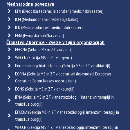
Mednarodne povezave
EFN (Evropska federacija združenj medicinskih sester)
ICM (Mednarodna konfederacija babic)
ICN (Mednarodni svet medicinskih sester)
EMA (Evropska babiška zveza)
Članstvo Zbornice - Zveze v tujih organizacijah
EFFCNA (Sekcija MS in ZT v urgenci)
WFCCN (Sekcija MS in ZT v urgenci)
European psychiatric Nurses (Sekcija MS in ZT v psihiatriji)
EORNA (Sekcija MS in ZT v operativni dejavnosti, European
Operating Room Nurses Association)
EONS (Sekcija MS in ZT v onkologiji)
IFNA (Sekcija MS in ZT v anesteziologiji, intenzivni terapiji in
transfuziologiji)
EFCCNA (Sekcija MS in ZT v anesteziologiji, intenzivni terapiji in
transfuziologiji)
WFCCN (Sekcija MS in ZT v anesteziologiji, intenzivni terapiji in