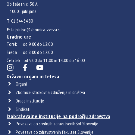
Ob železnici 30 A
1000 Ljubljana
T:
01 544 54 80
E:
tajnistvo@zbornica-zveza.si
Uradne ure
Torek od 9:00 do 12:00
Sreda od 8:00 do 12:00
Četrtek od 9:00 do 11:00 in 14:00 do 16:00
Državni organi in telesa
Organi
Zbornice, strokovna združenja in društva
Druge institucije
Sindikati
Izobraževalne institucije na področju zdravstva
Povezave do srednjih zdravstvenih šol Slovenije
Povezave do zdravstvenih fakultet Slovenije