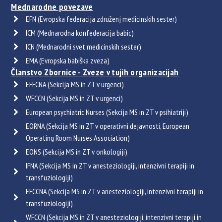
Mednarodne povezave
EFN (Evropska federacija združenj medicinskih sester)
ICM (Mednarodna konfederacija babic)
ICN (Mednarodni svet medicinskih sester)
EMA (Evropska babiška zveza)
Članstvo Zbornice - Zveze v tujih organizacijah
EFFCNA (Sekcija MS in ZT v urgenci)
WFCCN (Sekcija MS in ZT v urgenci)
European psychiatric Nurses (Sekcija MS in ZT v psihiatriji)
EORNA (Sekcija MS in ZT v operativni dejavnosti, European
Operating Room Nurses Association)
EONS (Sekcija MS in ZT v onkologiji)
IFNA (Sekcija MS in ZT v anesteziologiji, intenzivni terapiji in
transfuziologiji)
EFCCNA (Sekcija MS in ZT v anesteziologiji, intenzivni terapiji in
transfuziologiji)
WFCCN (Sekcija MS in ZT v anesteziologiji, intenzivni terapiji in