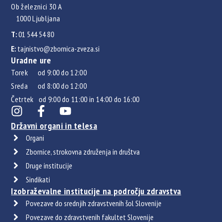
Ob železnici 30 A
1000 Ljubljana
T:
01 544 54 80
E:
tajnistvo@zbornica-zveza.si
Uradne ure
Torek od 9:00 do 12:00
Sreda od 8:00 do 12:00
Četrtek od 9:00 do 11:00 in 14:00 do 16:00
Državni organi in telesa
Organi
Zbornice, strokovna združenja in društva
Druge institucije
Sindikati
Izobraževalne institucije na področju zdravstva
Povezave do srednjih zdravstvenih šol Slovenije
Povezave do zdravstvenih fakultet Slovenije