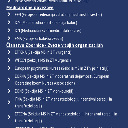
Povezave do zdravstvenih fakultet Slovenije
Mednarodne povezave
EFN (Evropska federacija združenj medicinskih sester)
ICM (Mednarodna konfederacija babic)
ICN (Mednarodni svet medicinskih sester)
EMA (Evropska babiška zveza)
Članstvo Zbornice - Zveze v tujih organizacijah
EFFCNA (Sekcija MS in ZT v urgenci)
WFCCN (Sekcija MS in ZT v urgenci)
European psychiatric Nurses (Sekcija MS in ZT v psihiatriji)
EORNA (Sekcija MS in ZT v operativni dejavnosti, European
Operating Room Nurses Association)
EONS (Sekcija MS in ZT v onkologiji)
IFNA (Sekcija MS in ZT v anesteziologiji, intenzivni terapiji in
transfuziologiji)
EFCCNA (Sekcija MS in ZT v anesteziologiji, intenzivni terapiji in
transfuziologiji)