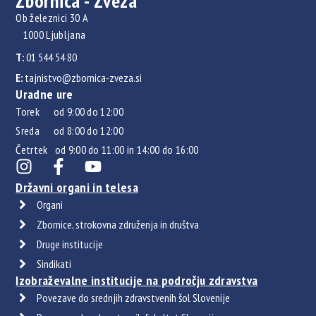
Zbornica - Zveza
Ob železnici 30 A
1000 Ljubljana
T:
01 544 54 80
E:
tajnistvo@zbornica-zveza.si
Uradne ure
Torek od 9:00 do 12:00
Sreda od 8:00 do 12:00
Četrtek od 9:00 do 11:00 in 14:00 do 16:00
Državni organi in telesa
Organi
Zbornice, strokovna združenja in društva
Druge institucije
Sindikati
Izobraževalne institucije na področju zdravstva
Povezave do srednjih zdravstvenih šol Slovenije