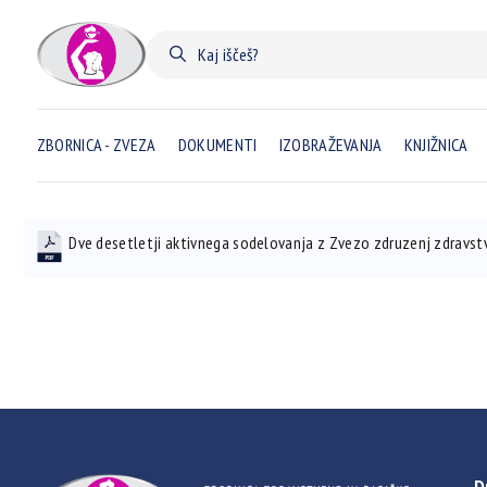
ZBORNICA - ZVEZA
DOKUMENTI
IZOBRAŽEVANJA
KNJIŽNICA
Dve desetletji aktivnega sodelovanja z Zvezo zdruzenj zdravstv
D