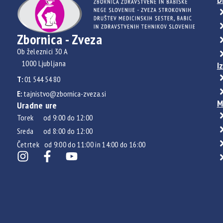
Zbornica - Zveza
Ob železnici 30 A
1000 Ljubljana
I
T:
01 544 54 80
E:
tajnistvo@zbornica-zveza.si
M
Uradne ure
Torek od 9:00 do 12:00
Sreda od 8:00 do 12:00
Četrtek od 9:00 do 11:00 in 14:00 do 16:00