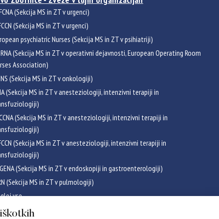
FCNA (Sekcija MS in ZT v urgenci)
CCN (Sekcija MS in ZT v urgenci)
ropean psychiatric Nurses (Sekcija MS in ZT v psihiatriji)
RNA (Sekcija MS in ZT v operativni dejavnosti, European Operating Room
rses Association)
NS (Sekcija MS in ZT v onkologiji)
NA (Sekcija MS in ZT v anesteziologiji, intenzivni terapiji in
ansfuziologiji)
CCNA (Sekcija MS in ZT v anesteziologiji, intenzivni terapiji in
ansfuziologiji)
CCN (Sekcija MS in ZT v anesteziologiji, intenzivni terapiji in
ansfuziologiji)
GENA (Sekcija MS in ZT v endoskopiji in gastroenterologiji)
RN (Sekcija MS in ZT v pulmologiji)
glej vse
ikati
piškotkih