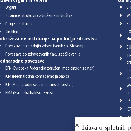
Organi
EF
Zbornice, strokovna združenja in društva
WF
Druge institucije
Eu
Sindikati
EO
zobraževalne institucije na področju zdravstva
Nu
Povezave do srednjih zdravstvenih šol Slovenije
EO
Povezave do zdravstvenih fakultet Slovenije
IF
ednarodne povezave
tr
EFN (Evropska federacija združenj medicinskih sester)
EF
ICM (Mednarodna konfederacija babic)
tr
ICN (Mednarodni svet medicinskih sester)
WF
EMA (Evropska babiška zveza)
tr
ES
IC
Po
Certif
Izjava o spletnih 