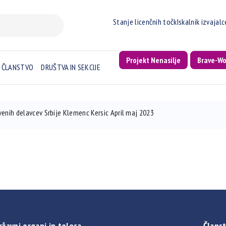
Stanje licenčnih točk
Iskalnik izvajal
Projekt Nenasilje
Brave-W
ČLANSTVO
DRUŠTVA IN SEKCIJE
enih delavcev Srbije Klemenc Kersic April maj 2023
ržavni organi in telesa
Članst