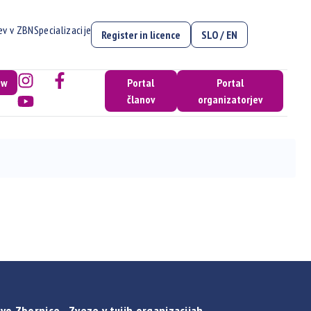
cev v ZBN
Specializacije
Register in licence
SLO / EN
ow
Portal
Portal
članov
organizatorjev
vo Zbornice - Zveze v tujih organizacijah