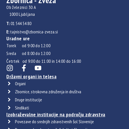
Zbornica - Zveza
Ob železnici 30 A
1000 Ljubljana
T:
01 544 54 80
E:
tajnistvo@zbornica-zveza.si
Uradne ure
Torek od 9:00 do 12:00
Sreda od 8:00 do 12:00
Četrtek od 9:00 do 11:00 in 14:00 do 16:00
Državni organi in telesa
Organi
Zbornice, strokovna združenja in društva
Druge institucije
Sindikati
Izobraževalne institucije na področju zdravstva
Povezave do srednjih zdravstvenih šol Slovenije