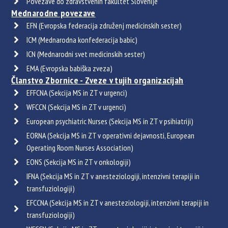
Povezave do zdravstvenih fakultet Slovenije
Mednarodne povezave
EFN (Evropska federacija združenj medicinskih sester)
ICM (Mednarodna konfederacija babic)
ICN (Mednarodni svet medicinskih sester)
EMA (Evropska babiška zveza)
Članstvo Zbornice - Zveze v tujih organizacijah
EFFCNA (Sekcija MS in ZT v urgenci)
WFCCN (Sekcija MS in ZT v urgenci)
European psychiatric Nurses (Sekcija MS in ZT v psihiatriji)
EORNA (Sekcija MS in ZT v operativni dejavnosti, European
Operating Room Nurses Association)
EONS (Sekcija MS in ZT v onkologiji)
IFNA (Sekcija MS in ZT v anesteziologiji, intenzivni terapiji in
transfuziologiji)
EFCCNA (Sekcija MS in ZT v anesteziologiji, intenzivni terapiji in
transfuziologiji)