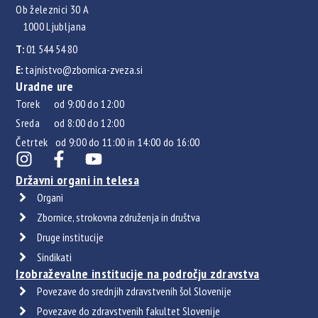
Ob železnici 30 A
1000 Ljubljana
T:
01 544 54 80
E:
tajnistvo@zbornica-zveza.si
Uradne ure
Torek od 9:00 do 12:00
Sreda od 8:00 do 12:00
Četrtek od 9:00 do 11:00 in 14:00 do 16:00
Državni organi in telesa
Organi
Zbornice, strokovna združenja in društva
Druge institucije
Sindikati
Izobraževalne institucije na področju zdravstva
Povezave do srednjih zdravstvenih šol Slovenije
Povezave do zdravstvenih fakultet Slovenije