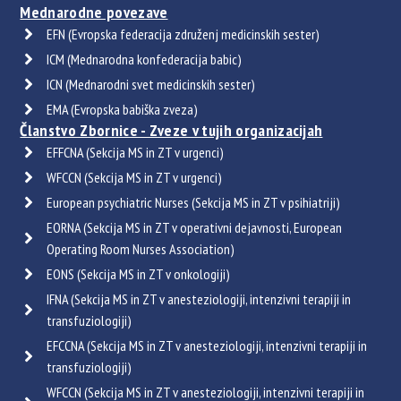
Mednarodne povezave
EFN (Evropska federacija združenj medicinskih sester)
ICM (Mednarodna konfederacija babic)
ICN (Mednarodni svet medicinskih sester)
EMA (Evropska babiška zveza)
Članstvo Zbornice - Zveze v tujih organizacijah
EFFCNA (Sekcija MS in ZT v urgenci)
WFCCN (Sekcija MS in ZT v urgenci)
European psychiatric Nurses (Sekcija MS in ZT v psihiatriji)
EORNA (Sekcija MS in ZT v operativni dejavnosti, European
Operating Room Nurses Association)
EONS (Sekcija MS in ZT v onkologiji)
IFNA (Sekcija MS in ZT v anesteziologiji, intenzivni terapiji in
transfuziologiji)
EFCCNA (Sekcija MS in ZT v anesteziologiji, intenzivni terapiji in
transfuziologiji)
WFCCN (Sekcija MS in ZT v anesteziologiji, intenzivni terapiji in