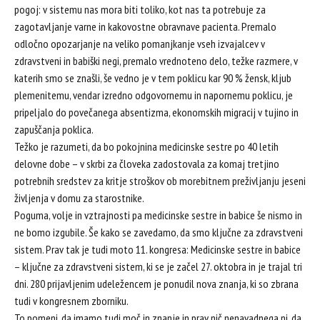
pogoj: v sistemu nas mora biti toliko, kot nas ta potrebuje za
zagotavljanje varne in kakovostne obravnave pacienta. Premalo
odločno opozarjanje na veliko pomanjkanje vseh izvajalcev v
zdravstveni in babiški negi, premalo vrednoteno delo, težke razmere, v
katerih smo se znašli, še vedno je v tem poklicu kar 90 % žensk, kljub
plemenitemu, vendar izredno odgovornemu in napornemu poklicu, je
pripeljalo do povečanega absentizma, ekonomskih migracij v tujino in
zapuščanja poklica.
Težko je razumeti, da bo pokojnina medicinske sestre po 40 letih
delovne dobe – v skrbi za človeka zadostovala za komaj tretjino
potrebnih sredstev za kritje stroškov ob morebitnem preživljanju jeseni
življenja v domu za starostnike.
Poguma, volje in vztrajnosti pa medicinske sestre in babice še nismo in
ne bomo izgubile. Še kako se zavedamo, da smo ključne za zdravstveni
sistem. Prav tak je tudi moto 11. kongresa: Medicinske sestre in babice
– ključne za zdravstveni sistem, ki se je začel 27. oktobra in je trajal tri
dni. 280 prijavljenim udeležencem je ponudil nova znanja, ki so zbrana
tudi v kongresnem zborniku.
To pomeni, da imamo tudi moč in znanje in prav nič nenavadnega ni, da