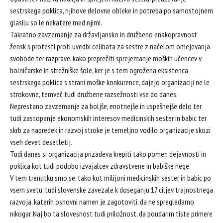
sestrskega poklica, njihove delovne obleke in potreba po samostojnem
glasilu so le nekatere med njimi.
Takratno zavzemanje za državljansko in družbeno enakopravnost
žensk s protesti proti uvedbi celibata za sestre z načelom omejevanja
svobode ter razprave, kako preprečiti sprejemanje moških učencev v
bolničarske in strežniške šole, ker je s tem ogrožena eksistenca
sestrskega poklica s strani moške konkurence, dajejo organizaciji ne le
strokovne, temveč tudi družbene razsežnosti vse do danes.
Neprestano zavzemanje za boljše, enotnejše in uspešnejše delo ter
tudi zastopanje ekonomskih interesov medicinskih sester in babic ter
skrb za napredek in razvoj stroke je temeljno vodilo organizacije skozi
vseh devet desetletij.
Tudi danes si organizacija prizadeva krepiti tako pomen dejavnosti in
poklica kot tudi podobo izvajalcev zdravstvene in babiške nege.
V tem trenutku smo se, tako kot milijoni medicinskih sester in babic po
vsem svetu, tudi slovenske zavezale k doseganju 17 ciljev trajnostnega
razvoja, katerih osnovni namen je zagotoviti, da ne spregledamo
nikogar. Naj bo ta slovesnost tudi priložnost, da poudarim tiste primere