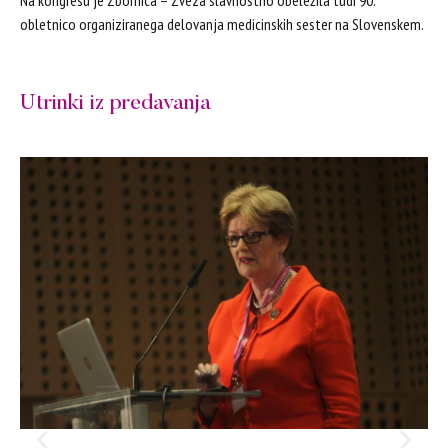
Na kongresu je Zbornica – Zveza slavnostno obeležila tudi 90.
obletnico organiziranega delovanja medicinskih sester na Slovenskem.
Utrinki iz predavanja