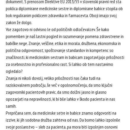
dokument. S prenosom Direktive EU 2013/55 v slovenski pravni red sta
poklica diplomirane medicinske sestre in diplomirane babice stopila ob
bok reguliranim poklicem zdravnika in farmacevta. Oboji imajo svoj
zakon že dolgo.
Vse zagotovo ni odvisno le od političnih odločevalcev. Še kako
pomemben je naš lastni pogled in razumevanje pomena zdravstvene in
babiške nege. Znanje, veščine, etika in morala, družbena, ekonomska in
politična odgovornost, spoštovanje standardov in kompetenc so
značilnosti, ki medicinskim sestram in babicam zagotavljajo priložnosti
za osebnostno in profesionalno rast. Si lahko ob tem nastavimo
ogledalo?
Znanja ni nikoli dovolj, veliko priložnosti nas čaka tudi na
raziskovalnem področju, še več v opolnomočenju, da smo ključni
zagovorniki pacientovih pravic, da smo dolžni jasno in glasno
opozarjati na nepravilnosti, ki bi bile lahko v škodo pacienta in nas
samih.
Prepričana sem, da medicinske setre in babice znamo odgovoriti na
izzive, ki jih sodobna družba zahteva od nas. Da bomo lahko izpolnile
svoje poslanstvo – skrb za pacienta, pa mora biti izpolnjen osnovni