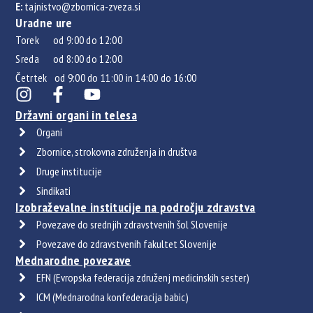
E:
tajnistvo@zbornica-zveza.si
Uradne ure
Torek od 9:00 do 12:00
Sreda od 8:00 do 12:00
Četrtek od 9:00 do 11:00 in 14:00 do 16:00
Državni organi in telesa
Organi
Zbornice, strokovna združenja in društva
Druge institucije
Sindikati
Izobraževalne institucije na področju zdravstva
Povezave do srednjih zdravstvenih šol Slovenije
Povezave do zdravstvenih fakultet Slovenije
Mednarodne povezave
EFN (Evropska federacija združenj medicinskih sester)
ICM (Mednarodna konfederacija babic)