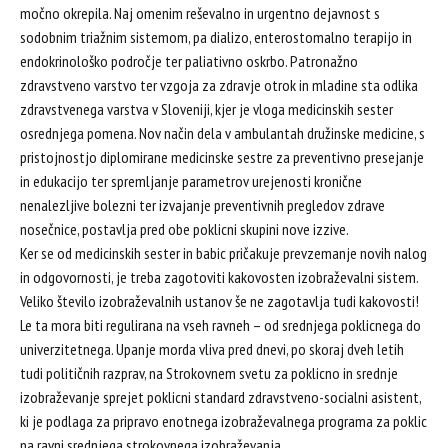
močno okrepila. Naj omenim reševalno in urgentno dejavnost s
sodobnim triažnim sistemom, pa dializo, enterostomalno terapijo in
endokrinološko področje ter paliativno oskrbo. Patronažno
zdravstveno varstvo ter vzgoja za zdravje otrok in mladine sta odlika
zdravstvenega varstva v Sloveniji, kjer je vloga medicinskih sester
osrednjega pomena. Nov način dela v ambulantah družinske medicine, s
pristojnostjo diplomirane medicinske sestre za preventivno presejanje
in edukacijo ter spremljanje parametrov urejenosti kronične
nenalezljive bolezni ter izvajanje preventivnih pregledov zdrave
nosečnice, postavlja pred obe poklicni skupini nove izzive.
Ker se od medicinskih sester in babic pričakuje prevzemanje novih nalog
in odgovornosti, je treba zagotoviti kakovosten izobraževalni sistem.
Veliko število izobraževalnih ustanov še ne zagotavlja tudi kakovosti!
Le ta mora biti regulirana na vseh ravneh – od srednjega poklicnega do
univerzitetnega. Upanje morda vliva pred dnevi, po skoraj dveh letih
tudi političnih razprav, na Strokovnem svetu za poklicno in srednje
izobraževanje sprejet poklicni standard zdravstveno-socialni asistent,
ki je podlaga za pripravo enotnega izobraževalnega programa za poklic
na ravni srednjega strokovnega izobraževanja.