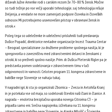
državah Južne Amerike rodi s carskim rezom že 70–80 % žensk. Močne
so tudi težnje po vse večji uporabi tehnologije, saj tehnologija rešuje
življenja, a vendarle ne more zamenjati podpore človeka in človeških
odnosov. Mi potrebujemo uravnovešen pristop v obravnavi žensk in
otrok.«
Poleg tega so udeleženke in udeleženci prisluhnili tudi predavanju
Dušice Popadić, direktorice nevladne organizacije Incest Trauma Centar
– Beograd, specializirane za družbene probleme spolnega nasilja, ki je
spregovorila o zavezništvu med zdravstvenimi delavci in ženskami z
otroki, ki so preživeli spolno nasilje. Prim. dr. Dušica Pleterski Rigler pa je
predstavila pomen sodelovanja v zdravstvenem timu v luči
odgovornosti in varnosti. Celoten program 11. kongresa zdravstvene in
babiške nege Slovenije se nahaja tukaj.
V nagradni igri, ki sta jo organizirali Zbornica – Zveza in Avtohiša Kranj
in je potekala vse od maja, so sodelovali številni naši člani in članice. A
nagrada – enoletna brezplačna uporaba novega Citroëna C3 – je
pripadla samo eni. Srečna nagrajenka, izžrebana na 11. kongresu
zdravstvene in babiške nege Slovenije, je Alenka Milošič s Štajerske.