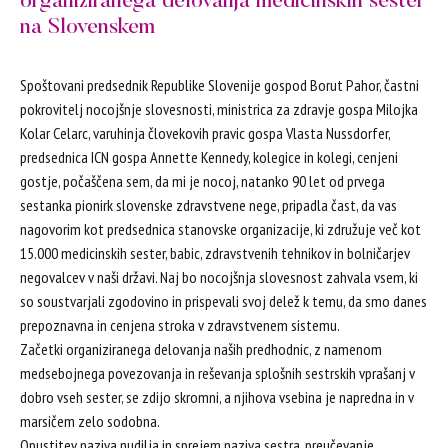
organiziranega delovanja medicinskih sester
na Slovenskem
Spoštovani predsednik Republike Slovenije gospod Borut Pahor, častni
pokrovitelj nocojšnje slovesnosti, ministrica za zdravje gospa Milojka
Kolar Celarc, varuhinja človekovih pravic gospa Vlasta Nussdorfer,
predsednica ICN gospa Annette Kennedy, kolegice in kolegi, cenjeni
gostje, počaščena sem, da mi je nocoj, natanko 90 let od prvega
sestanka pionirk slovenske zdravstvene nege, pripadla čast, da vas
nagovorim kot predsednica stanovske organizacije, ki združuje več kot
15.000 medicinskih sester, babic, zdravstvenih tehnikov in bolničarjev
negovalcev v naši državi. Naj bo nocojšnja slovesnost zahvala vsem, ki
so soustvarjali zgodovino in prispevali svoj delež k temu, da smo danes
prepoznavna in cenjena stroka v zdravstvenem sistemu.
Začetki organiziranega delovanja naših predhodnic, z namenom
medsebojnega povezovanja in reševanja splošnih sestrskih vprašanj v
dobro vseh sester, se zdijo skromni, a njihova vsebina je napredna in v
marsičem zelo sodobna.
Opustitev naziva nudilja in sprejem naziva sestra, preučevanje