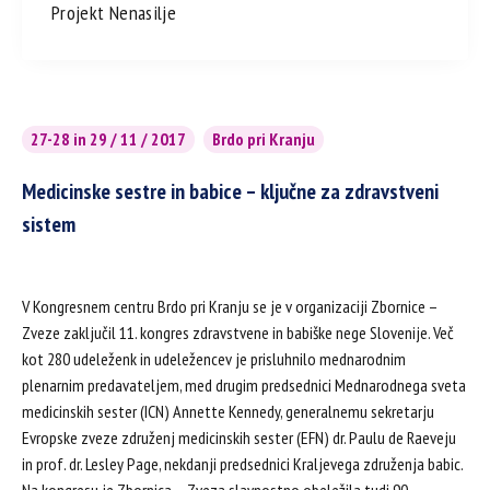
Projekt Nenasilje
27-28 in 29 / 11 / 2017
Brdo pri Kranju
Medicinske sestre in babice – ključne za zdravstveni
sistem
V Kongresnem centru Brdo pri Kranju se je v organizaciji Zbornice –
Zveze zaključil 11. kongres zdravstvene in babiške nege Slovenije. Več
kot 280 udeleženk in udeležencev je prisluhnilo mednarodnim
plenarnim predavateljem, med drugim predsednici Mednarodnega sveta
medicinskih sester (ICN) Annette Kennedy, generalnemu sekretarju
Evropske zveze združenj medicinskih sester (EFN) dr. Paulu de Raeveju
in prof. dr. Lesley Page, nekdanji predsednici Kraljevega združenja babic.