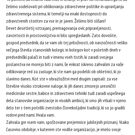
želimo sodelovati pri oblikovanju zdravstvene politike in upravljanju
zdravstvenega sistema, ki temelji na enaki dostopnosti do
zdravstvenih storitev za vse in je javen. Želimo biti slišani!
Devet desetletij vztrajanj, premagovanja ovir, pripravljenosti,
zavzetosti in prostovoljstva ni bilo spregledanih. Zato dovolite,
gospod predsednik, da se vam ob tej priložnosti, ob navzočnosti veliko
večjega števila stanovskih kolegic in kolegov kot v poletnih dneh v
predsedniški palači in tudi v imenu vseh tistih, ki zaradi svojega
poslanstva ne morejo biti z nami, še enkrat iskreno zahvalim za vaše
odlikovanje red za zasluge, ki ste nam ga podelili ob obletnici, ki jo
slavimo danes. Kot ste v obrazložitvi med drugim zapisali: za vse
številne visoko strokovne naloge, ki jih danes zmorejo uresničiti
medicinske sestre, babice in zdravstveni tehniki tudi zaradi uspešnega
dela stanovske organizacije in visokih ambicij, ki smo jih vtkali v njeno
delo ter s tem potrdili zvestobo človekoljubni tradiciji, ki so jo gradili
rodovi pred nami. Hvala vam.
Zahvala gre vsem vam, spoštovane prejemnice jubilejnih priznanj. Vsako
časovno obdobje, v katerem ste vodile organizacijo, je imelo svoje