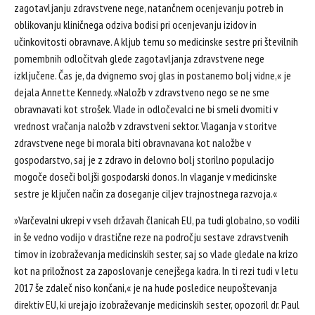
zagotavljanju zdravstvene nege, natančnem ocenjevanju potreb in
oblikovanju kliničnega odziva bodisi pri ocenjevanju izidov in
učinkovitosti obravnave. A kljub temu so medicinske sestre pri številnih
pomembnih odločitvah glede zagotavljanja zdravstvene nege
izključene. Čas je, da dvignemo svoj glas in postanemo bolj vidne,« je
dejala Annette Kennedy. »Naložb v zdravstveno nego se ne sme
obravnavati kot strošek. Vlade in odločevalci ne bi smeli dvomiti v
vrednost vračanja naložb v zdravstveni sektor. Vlaganja v storitve
zdravstvene nege bi morala biti obravnavana kot naložbe v
gospodarstvo, saj je z zdravo in delovno bolj storilno populacijo
mogoče doseči boljši gospodarski donos. In vlaganje v medicinske
sestre je ključen način za doseganje ciljev trajnostnega razvoja.«
»Varčevalni ukrepi v vseh državah članicah EU, pa tudi globalno, so vodili
in še vedno vodijo v drastične reze na področju sestave zdravstvenih
timov in izobraževanja medicinskih sester, saj so vlade gledale na krizo
kot na priložnost za zaposlovanje cenejšega kadra. In ti rezi tudi v letu
2017 še zdaleč niso končani,« je na hude posledice neupoštevanja
direktiv EU, ki urejajo izobraževanje medicinskih sester, opozoril dr. Paul