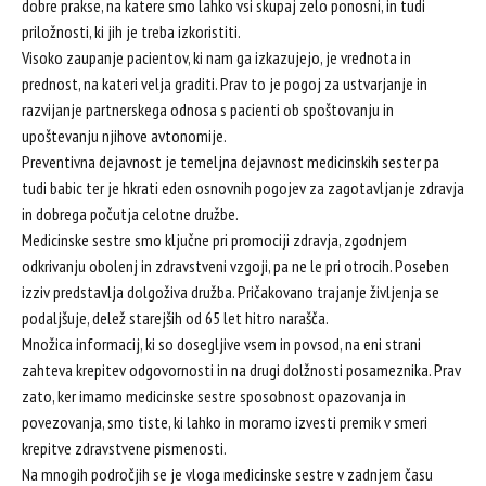
dobre prakse, na katere smo lahko vsi skupaj zelo ponosni, in tudi
priložnosti, ki jih je treba izkoristiti.
Visoko zaupanje pacientov, ki nam ga izkazujejo, je vrednota in
prednost, na kateri velja graditi. Prav to je pogoj za ustvarjanje in
razvijanje partnerskega odnosa s pacienti ob spoštovanju in
upoštevanju njihove avtonomije.
Preventivna dejavnost je temeljna dejavnost medicinskih sester pa
tudi babic ter je hkrati eden osnovnih pogojev za zagotavljanje zdravja
in dobrega počutja celotne družbe.
Medicinske sestre smo ključne pri promociji zdravja, zgodnjem
odkrivanju obolenj in zdravstveni vzgoji, pa ne le pri otrocih. Poseben
izziv predstavlja dolgoživa družba. Pričakovano trajanje življenja se
podaljšuje, delež starejših od 65 let hitro narašča.
Množica informacij, ki so dosegljive vsem in povsod, na eni strani
zahteva krepitev odgovornosti in na drugi dolžnosti posameznika. Prav
zato, ker imamo medicinske sestre sposobnost opazovanja in
povezovanja, smo tiste, ki lahko in moramo izvesti premik v smeri
krepitve zdravstvene pismenosti.
Na mnogih področjih se je vloga medicinske sestre v zadnjem času