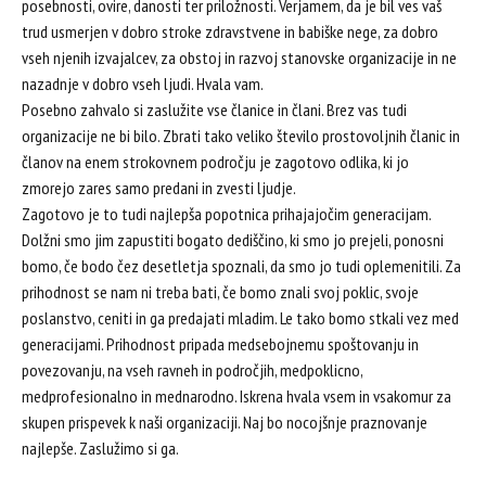
posebnosti, ovire, danosti ter priložnosti. Verjamem, da je bil ves vaš
trud usmerjen v dobro stroke zdravstvene in babiške nege, za dobro
vseh njenih izvajalcev, za obstoj in razvoj stanovske organizacije in ne
nazadnje v dobro vseh ljudi. Hvala vam.
Posebno zahvalo si zaslužite vse članice in člani. Brez vas tudi
organizacije ne bi bilo. Zbrati tako veliko število prostovoljnih članic in
članov na enem strokovnem področju je zagotovo odlika, ki jo
zmorejo zares samo predani in zvesti ljudje.
Zagotovo je to tudi najlepša popotnica prihajajočim generacijam.
Dolžni smo jim zapustiti bogato dediščino, ki smo jo prejeli, ponosni
bomo, če bodo čez desetletja spoznali, da smo jo tudi oplemenitili. Za
prihodnost se nam ni treba bati, če bomo znali svoj poklic, svoje
poslanstvo, ceniti in ga predajati mladim. Le tako bomo stkali vez med
generacijami. Prihodnost pripada medsebojnemu spoštovanju in
povezovanju, na vseh ravneh in področjih, medpoklicno,
medprofesionalno in mednarodno. Iskrena hvala vsem in vsakomur za
skupen prispevek k naši organizaciji. Naj bo nocojšnje praznovanje
najlepše. Zaslužimo si ga.