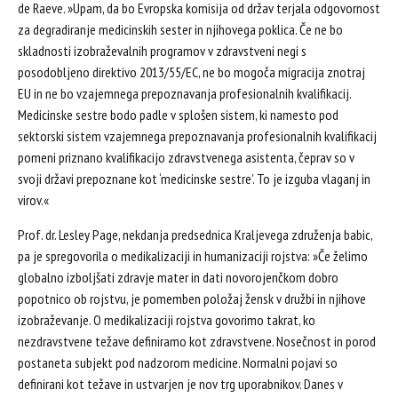
de Raeve. »Upam, da bo Evropska komisija od držav terjala odgovornost
za degradiranje medicinskih sester in njihovega poklica. Če ne bo
skladnosti izobraževalnih programov v zdravstveni negi s
posodobljeno direktivo 2013/55/EC, ne bo mogoča migracija znotraj
EU in ne bo vzajemnega prepoznavanja profesionalnih kvalifikacij.
Medicinske sestre bodo padle v splošen sistem, ki namesto pod
sektorski sistem vzajemnega prepoznavanja profesionalnih kvalifikacij
pomeni priznano kvalifikacijo zdravstvenega asistenta, čeprav so v
svoji državi prepoznane kot ‘medicinske sestre’. To je izguba vlaganj in
virov.«
Prof. dr. Lesley Page, nekdanja predsednica Kraljevega združenja babic,
pa je spregovorila o medikalizaciji in humanizaciji rojstva: »Če želimo
globalno izboljšati zdravje mater in dati novorojenčkom dobro
popotnico ob rojstvu, je pomemben položaj žensk v družbi in njihove
izobraževanje. O medikalizaciji rojstva govorimo takrat, ko
nezdravstvene težave definiramo kot zdravstvene. Nosečnost in porod
postaneta subjekt pod nadzorom medicine. Normalni pojavi so
definirani kot težave in ustvarjen je nov trg uporabnikov. Danes v