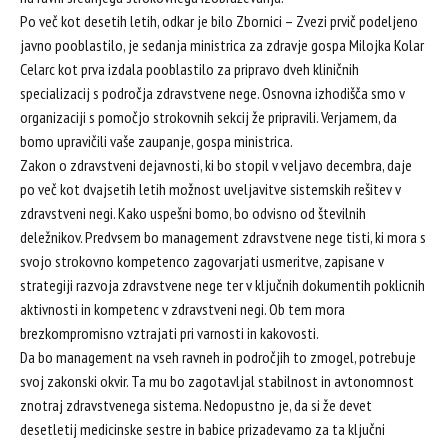
Po več kot desetih letih, odkar je bilo Zbornici – Zvezi prvič podeljeno
javno pooblastilo, je sedanja ministrica za zdravje gospa Milojka Kolar
Celarc kot prva izdala pooblastilo za pripravo dveh kliničnih
specializacij s področja zdravstvene nege. Osnovna izhodišča smo v
organizaciji s pomočjo strokovnih sekcij že pripravili. Verjamem, da
bomo upravičili vaše zaupanje, gospa ministrica.
Zakon o zdravstveni dejavnosti, ki bo stopil v veljavo decembra, daje
po več kot dvajsetih letih možnost uveljavitve sistemskih rešitev v
zdravstveni negi. Kako uspešni bomo, bo odvisno od številnih
deležnikov. Predvsem bo management zdravstvene nege tisti, ki mora s
svojo strokovno kompetenco zagovarjati usmeritve, zapisane v
strategiji razvoja zdravstvene nege ter v ključnih dokumentih poklicnih
aktivnosti in kompetenc v zdravstveni negi. Ob tem mora
brezkompromisno vztrajati pri varnosti in kakovosti.
Da bo management na vseh ravneh in področjih to zmogel, potrebuje
svoj zakonski okvir. Ta mu bo zagotavljal stabilnost in avtonomnost
znotraj zdravstvenega sistema. Nedopustno je, da si že devet
desetletij medicinske sestre in babice prizadevamo za ta ključni