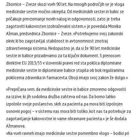
Zbornice – Zveze skozi vseh 90 let. Na mnogih področjih se je vloga
medicinske sestre močno okrepila. Od medicinskih sester in babic se
pričakuje prevzemanje novih nalog in odgovornosti, zato je treba
zagotoviti kakovosten izobraževalni sistem,« je povedala Monika
Ažman, predsednica Zbornice – Zveze. »Potrebujemo svoj zakonski
okvir, ki bo zagotavljal stabilnost in avtonomnost znotraj
zdravstvenega sistema. Nedopustno je, da si že 90 let medicinske
sestre in babice prizadevamo za ta ključni dokument. S prenosom
direktive EU 2013/55 v slovenski pravni red sta poklica diplomirane
medicinske sestre in diplomirane babice stopila ob bok reguliranima
poklicema zdravnika in farmacevta. Oboji imajo svoj zakon že dolgo.«
»Prepričana sem, da medicinske sestre in babice zmoremo odgovoriti
na izzive, ki jih sodobna družba zahteva od nas. Da bomo lahko
izpolnile svoje poslanstvo, skrb za pacienta, pa mora biti izpolnjen
osnovni pogoj – v sistemu nas mora biti toliko, kot nas ta potrebuje za
zagotavljanje kakovostne in varne obravnave pacienta,« je še dodala
Ažmanova.
»Na vseh ravneh imajo medicinske sestre pomembno vlogo – bodisi pri