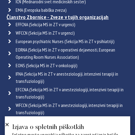
ICN (Mednarodni svet medicinskih sester)
EMA (Evropska babiška zveza)
Članstvo Zbornice - Zveze v tujih organizacijah
EFFCNA (Sekcija MS in ZT v urgenci)
WFCCN (Sekcija MS in ZT v urgenci)
European psychiatric Nurses (Sekcija MS in ZT v psihiatriji)
EORNA (Sekcija MS in ZT v operativni dejavnosti, European
Operating Room Nurses Association)
EONS (Sekcija MS in ZT v onkologiji)
IFNA (Sekcija MS in ZT v anesteziologiji, intenzivni terapiji in
transfuziologiji)
EFCCNA (Sekcija MS in ZT v anesteziologiji, intenzivni terapiji in
transfuziologiji)
WFCCN (Sekcija MS in ZT v anesteziologiji, intenzivni terapiji in
transfuziologiji)
ESGENA (Sekcija MS in ZT v endoskopiji in gastroenterologiji)
Izjava o spletnih piškotkih
ICRN (Sekcija MS in ZT v pulmologiji)
Spletno mesto uporablja piškotke za zagotavljanje boljše